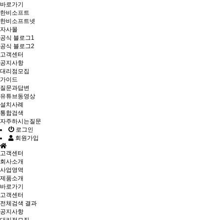
바로가기
한비소프트
한비소프트넷
자사몰
공식 블로그1
공식 블로그2
고객센터
공지사항
대리점모집
가이드
질문과답변
유튜브동영상
설치사례
통합검색
자주하시는질문
로그인
회원가입
고객센터
회사소개
사업영역
제품소개
바로가기
고객센터
전체검색 결과
공지사항