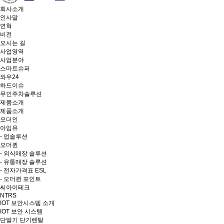
회사소개
인사말
연혁
비전
오시는 길
사업영역
사업분야
스마트슈퍼
와우24
하드이슈
무인주차솔루션
제품소개
제품소개
오더인
아임유
- 업솔루션
오더퀸
- 외식매장 솔루션
- 유통매장 솔루션
- 전자가격표 ESL
- 오더퀸 포인트
씨아이테크
NTRS
IOT 보안시스템 소개
IOT 보안 시스템
단말기 단기렌탈