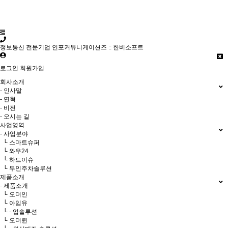
정보통신 전문기업 인포커뮤니케이션즈 :: 한비소프트
로그인
회원가입
회사소개
- 인사말
- 연혁
- 비전
- 오시는 길
사업영역
- 사업분야
└ 스마트슈퍼
└ 와우24
└ 하드이슈
└ 무인주차솔루션
제품소개
- 제품소개
└ 오더인
└ 아임유
└ - 업솔루션
└ 오더퀸