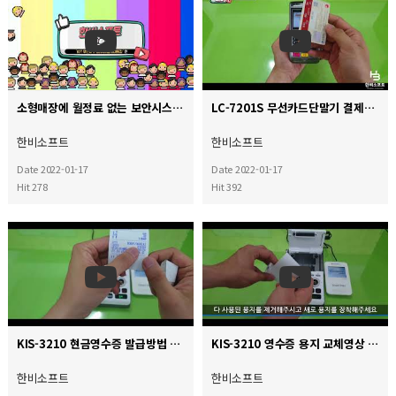
소형매장에 월정료 없는 보안시스템 설치하기
LC-7201S 무선카드단말기 결제방법
한비소프트
한비소프트
Date 2022-01-17
Date 2022-01-17
Hit 278
Hit 392
KIS-3210 현금영수증 발급방법 및 MSR을 읽혀주세요 대처영상
KIS-3210 영수증 용지 교체영상
한비소프트
한비소프트