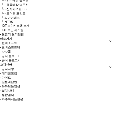
└ - 외식매장 솔루션
└ - 유통매장 솔루션
└ - 전자가격표 ESL
└ - 오더퀸 포인트
└ 씨아이테크
└ NTRS
- IOT 보안시스템 소개
- IOT 보안 시스템
- 단말기 단기렌탈
바로가기
- 한비소프트
- 한비소프트넷
- 자사몰
- 공식 블로그1
- 공식 블로그2
고객센터
- 공지사항
- 대리점모집
- 가이드
- 질문과답변
- 유튜브동영상
- 설치사례
- 통합검색
- 자주하시는질문