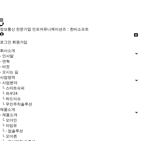
정보통신 전문기업 인포커뮤니케이션즈 :: 한비소프트
로그인
회원가입
회사소개
- 인사말
- 연혁
- 비전
- 오시는 길
사업영역
- 사업분야
└ 스마트슈퍼
└ 와우24
└ 하드이슈
└ 무인주차솔루션
제품소개
- 제품소개
└ 오더인
└ 아임유
└ - 업솔루션
└ 오더퀸